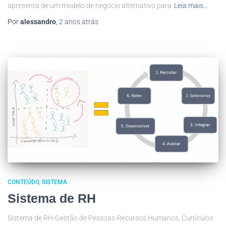
apresenta de um modelo de negócio alternativo para
Leia mais…
Por
alessandro
,
2 anos
atrás
CONTEÚDO
SISTEMA
Sistema de RH
Sistema de RH-Gestão de Pessoas-Recursos Humanos, Currículos