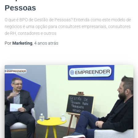
Pessoas
O que é BPO de Gestão de Pessoas? Entenda como este modelo de
negócios é uma opção para consultores empresariais, consultores
de RH, contadores e outros
Por
Marketing
,
4 anos
atrás