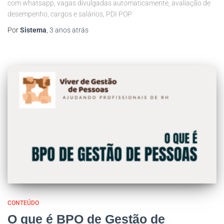
com whatsapp, vagas divulgadas automaticamente, avaliação de
desempenho, cargos e salários, PDI POP
Por
Sistema
,
3 anos
atrás
CONTEÚDO
O que é BPO de Gestão de