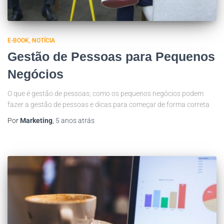
E-BOOK
NOTÍCIA
Gestão de Pessoas para Pequenos
Negócios
O que é gestão de pessoas; como os pequenos negócios podem
fazer a gestão de pessoas e dicas para começar de forma correta
Por
Marketing
,
5 anos
atrás