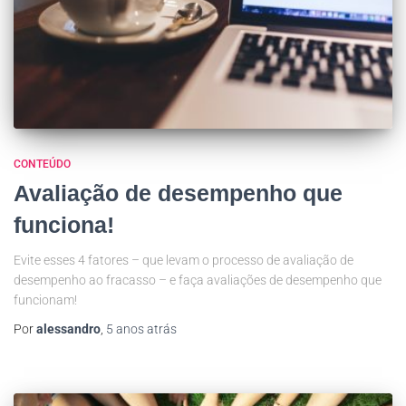
CONTEÚDO
Avaliação de desempenho que
funciona!
Evite esses 4 fatores – que levam o processo de avaliação de
desempenho ao fracasso – e faça avaliações de desempenho que
funcionam!
Por
alessandro
,
5 anos
atrás