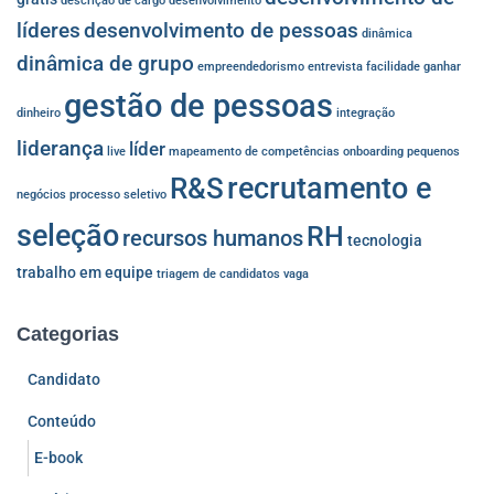
descrição de cargo
desenvolvimento
líderes
desenvolvimento de pessoas
dinâmica
dinâmica de grupo
empreendedorismo
entrevista
facilidade
ganhar
gestão de pessoas
dinheiro
integração
liderança
líder
live
mapeamento de competências
onboarding
pequenos
recrutamento e
R&S
negócios
processo seletivo
seleção
RH
recursos humanos
tecnologia
trabalho em equipe
triagem de candidatos
vaga
Categorias
Candidato
Conteúdo
E-book