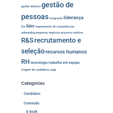
gestão de
ganhar dinheiro
pessoas
liderança
integração
líder
live
mapeamento de competências
onboarding
pequenos negócios
processo seletivo
recrutamento e
R&S
seleção
recursos humanos
RH
tecnologia
trabalho em equipe
triagem de candidatos
vaga
Categorias
Candidato
Conteúdo
E-book