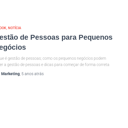
BOOK
NOTÍCIA
estão de Pessoas para Pequenos
egócios
ue é gestão de pessoas; como os pequenos negócios podem
er a gestão de pessoas e dicas para começar de forma correta
r
Marketing
,
5 anos
atrás