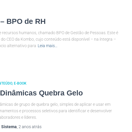
 – BPO de RH
 de recursos humanos, chamado BPO de Gestão de Pessoas. Este é
 do CEO da Kombo, cujo conteúdo está disponível – na íntegra –
cio alternativo para
Leia mais…
NTEÚDO
E-BOOK
 Dinâmicas Quebra Gelo
âmicas de grupo de quebra gelo, simples de aplicar e usar em
inamentos e processos seletivos para identificar e desenvolver
aboradores e líderes.
r
Sistema
,
2 anos
atrás