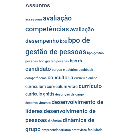
Assuntos
avaliação
assessoria
competências
avaliação
bpo de
desempenho
bpo
gestão de pessoas
bpo gestao
bpo rh
pessoas
bpo gestão pessoas
candidato
cargos e salários
cashback
consultoria
competências
curriculo online
currículo
curriculum
curriculum vitae
currículo grátis
descrição de cargo
desenvolvimento de
desenvolvimento
líderes
desenvolvimento de
pessoas
dinâmica de
dinâmica
grupo
empreendedorismo
entrevista
facilidade