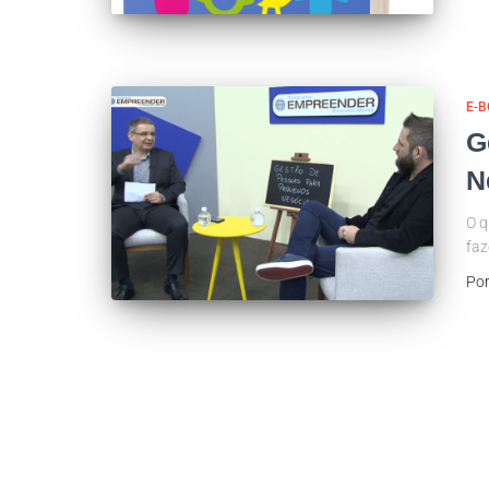
E-
G
N
O q
faz
Po