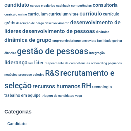
candidato
consultoria
cargos e salários
cashback
competências
currículo
curriculum
curriculum vitae
currículo
curriculo online
desenvolvimento de
grátis
descrição de cargo
desenvolvimento
líderes
desenvolvimento de pessoas
dinâmica
dinâmica de grupo
empreendedorismo
entrevista
facilidade
ganhar
gestão de pessoas
dinheiro
integração
liderança
líder
live
mapeamento de competências
onboarding
pequenos
recrutamento e
R&S
negócios
processo seletivo
seleção
RH
recursos humanos
tecnologia
trabalho em equipe
triagem de candidatos
vaga
Categorias
Candidato