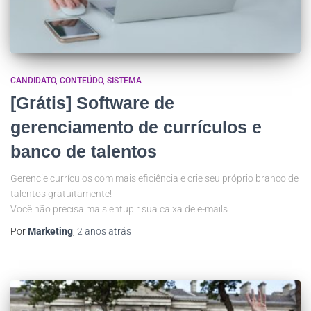
CANDIDATO
CONTEÚDO
SISTEMA
[Grátis] Software de
gerenciamento de currículos e
banco de talentos
Gerencie currículos com mais eficiência e crie seu próprio branco de
talentos gratuitamente!
Você não precisa mais entupir sua caixa de e-mails
Por
Marketing
,
2 anos
atrás