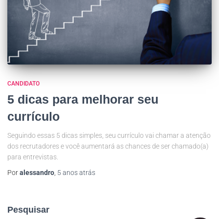
CANDIDATO
5 dicas para melhorar seu
currículo
Seguindo essas 5 dicas simples, seu currículo vai chamar a atenção
dos recrutadores e você aumentará as chances de ser chamado(a)
para entrevistas.
Por
alessandro
,
5 anos
atrás
Pesquisar