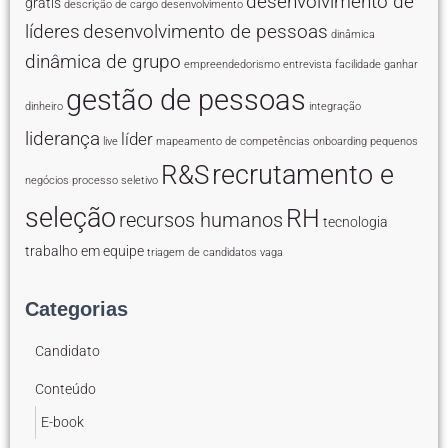
desenvolvimento de
grátis
descrição de cargo
desenvolvimento
líderes
desenvolvimento de pessoas
dinâmica
dinâmica de grupo
empreendedorismo
entrevista
facilidade
ganhar
gestão de pessoas
dinheiro
integração
liderança
líder
live
mapeamento de competências
onboarding
pequenos
recrutamento e
R&S
negócios
processo seletivo
seleção
RH
recursos humanos
tecnologia
trabalho em equipe
triagem de candidatos
vaga
Categorias
Candidato
Conteúdo
E-book