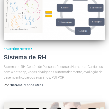
CONTEÚDO
SISTEMA
Sistema de RH
Sistema de RH-Gestão de Pessoas-Recursos Humanos, Currículos
com whatsapp, vagas divulgadas automaticamente, avaliação de
desempenho, cargos e salários, PDI POP
Por
Sistema
,
3 anos
atrás