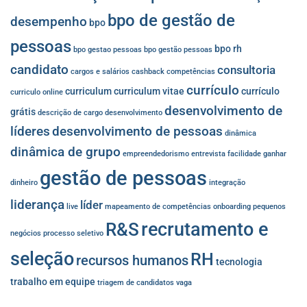
bpo de gestão de
desempenho
bpo
pessoas
bpo rh
bpo gestao pessoas
bpo gestão pessoas
candidato
consultoria
cargos e salários
cashback
competências
currículo
curriculum
curriculum vitae
currículo
curriculo online
desenvolvimento de
grátis
descrição de cargo
desenvolvimento
líderes
desenvolvimento de pessoas
dinâmica
dinâmica de grupo
empreendedorismo
entrevista
facilidade
ganhar
gestão de pessoas
dinheiro
integração
liderança
líder
live
mapeamento de competências
onboarding
pequenos
recrutamento e
R&S
negócios
processo seletivo
seleção
RH
recursos humanos
tecnologia
trabalho em equipe
triagem de candidatos
vaga