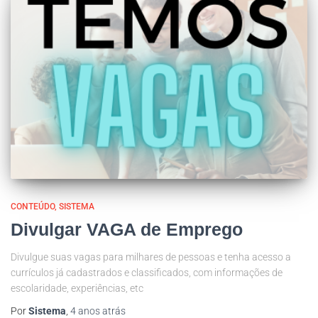
CONTEÚDO
SISTEMA
Divulgar VAGA de Emprego
Divulgue suas vagas para milhares de pessoas e tenha acesso a
currículos já cadastrados e classificados, com informações de
escolaridade, experiências, etc
Por
Sistema
,
4 anos
atrás