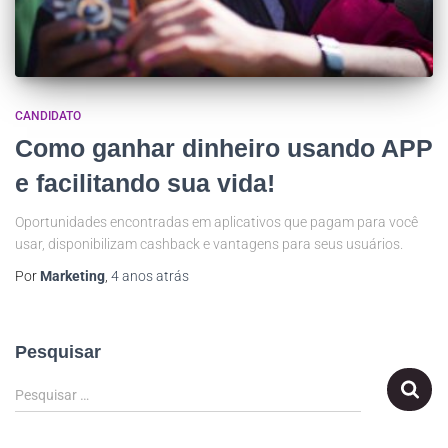
CANDIDATO
Como ganhar dinheiro usando APP
e facilitando sua vida!
Oportunidades encontradas em aplicativos que pagam para você
usar, disponibilizam cashback e vantagens para seus usuários.
Por
Marketing
,
4 anos
atrás
Pesquisar
Pesquisar …