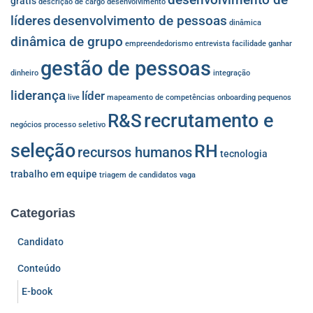
grátis
descrição de cargo
desenvolvimento
líderes
desenvolvimento de pessoas
dinâmica
dinâmica de grupo
empreendedorismo
entrevista
facilidade
ganhar
gestão de pessoas
dinheiro
integração
liderança
líder
live
mapeamento de competências
onboarding
pequenos
recrutamento e
R&S
negócios
processo seletivo
seleção
RH
recursos humanos
tecnologia
trabalho em equipe
triagem de candidatos
vaga
Categorias
Candidato
Conteúdo
E-book