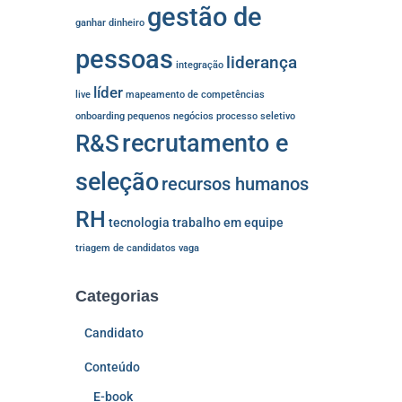
gestão de
ganhar dinheiro
pessoas
liderança
integração
líder
live
mapeamento de competências
onboarding
pequenos negócios
processo seletivo
recrutamento e
R&S
seleção
recursos humanos
RH
tecnologia
trabalho em equipe
triagem de candidatos
vaga
Categorias
Candidato
Conteúdo
E-book