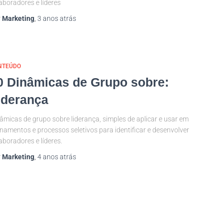
aboradores e líderes
r
Marketing
,
3 anos
atrás
NTEÚDO
0 Dinâmicas de Grupo sobre:
iderança
âmicas de grupo sobre liderança, simples de aplicar e usar em
inamentos e processos seletivos para identificar e desenvolver
aboradores e líderes.
r
Marketing
,
4 anos
atrás