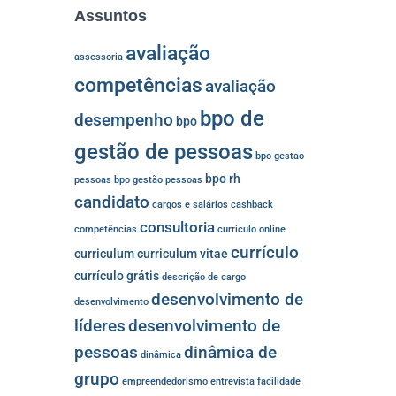
Assuntos
avaliação
assessoria
competências
avaliação
bpo de
desempenho
bpo
gestão de pessoas
bpo gestao
bpo rh
pessoas
bpo gestão pessoas
candidato
cargos e salários
cashback
consultoria
competências
curriculo online
currículo
curriculum
curriculum vitae
currículo grátis
descrição de cargo
desenvolvimento de
desenvolvimento
líderes
desenvolvimento de
pessoas
dinâmica de
dinâmica
grupo
empreendedorismo
entrevista
facilidade