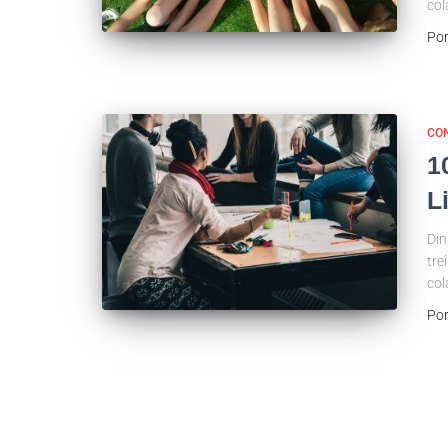
col
Po
CO
1
L
Din
tre
col
Po