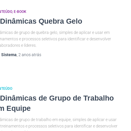
NTEÚDO
E-BOOK
 Dinâmicas Quebra Gelo
âmicas de grupo de quebra gelo, simples de aplicar e usar em
inamentos e processos seletivos para identificar e desenvolver
aboradores e líderes.
r
Sistema
,
2 anos
atrás
NTEÚDO
 Dinâmicas de Grupo de Trabalho
m Equipe
âmicas de grupo de trabalho em equipe, simples de aplicar e usar
treinamentos e processos seletivos para identificar e desenvolver