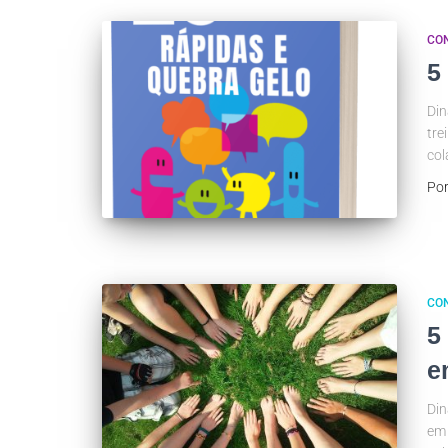
CO
5
Din
tre
col
Po
CO
5
e
Din
em 