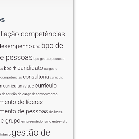
os
aliação competências
bpo de
 desempenho
bpo
de pessoas
bpo gestao pessoas
candidato
bpo rh
as
cargos e
consultoria
competências
curriculo
currículo
um
curriculum vitae
s
descrição de cargo
desenvolvimento
mento de líderes
imento de pessoas
dinâmica
de grupo
empreendedorismo
entrevista
gestão de
inheiro