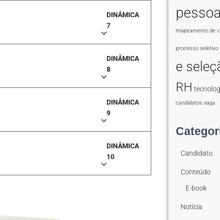
pesso
DINÂMICA
7
mapeamento de c
processo seletivo
DINÂMICA
e seleç
8
RH
tecnolog
DINÂMICA
candidatos
vaga
9
Categor
DINÂMICA
Candidato
10
Conteúdo
E-book
Notícia