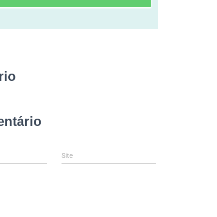
rio
ntário
Site