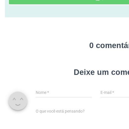
0 comentá
Deixe um come
Nome
*
E-mail
*
O que você está pensando?