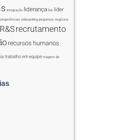
as
liderança
líder
integração
live
ompetências
onboarding
pequenos negócios
recrutamento
R&S
ão
recursos humanos
ia
trabalho em equipe
triagem de
ias