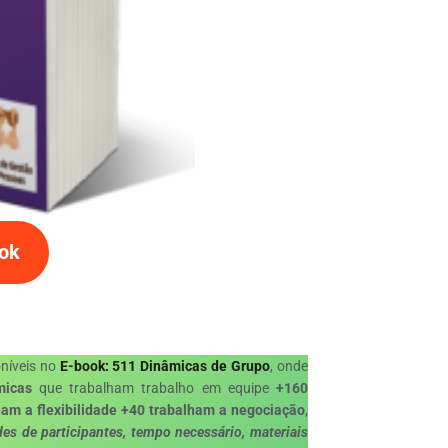
ook
níveis no
E-book: 511 Dinâmicas de Grupo
, onde
micas
que trabalham trabalho em equipe
+160
am a flexibilidade
+40 trabalham a negociação
,
es de participantes, tempo necessário, materiais