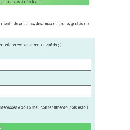
de todas as dinâmicas!
vimento de pessoas
,
dinâmica de grupo
,
gestão de
onteúdos em seu e-mail!
É grátis
;-)
teresses e dou o meu consentimento, pois estou
P!