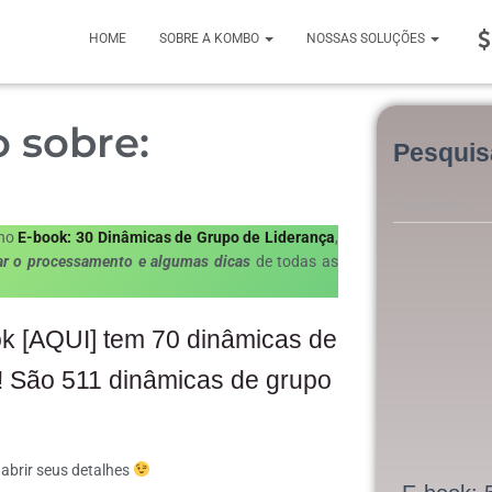
HOME
SOBRE A KOMBO
NOSSAS SOLUÇÕES
 sobre:
Pesquis
Pesquisar …
 no
E-book: 30 Dinâmicas de Grupo de Liderança
,
zar o processamento e algumas dicas
de todas as
k [AQUI] tem 70 dinâmicas de
s! São 511 dinâmicas de grupo
 abrir seus detalhes