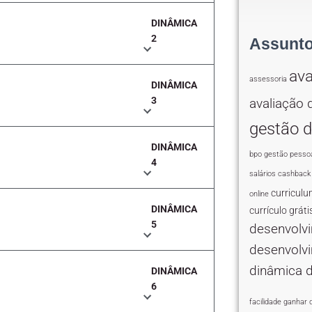
DINÂMICA
2
Assunt
av
assessoria
DINÂMICA
3
avaliação
gestão 
DINÂMICA
bpo gestão pesso
4
salários
cashback
curricul
online
DINÂMICA
currículo gráti
5
desenvolvi
desenvolv
dinâmica 
DINÂMICA
6
facilidade
ganhar d