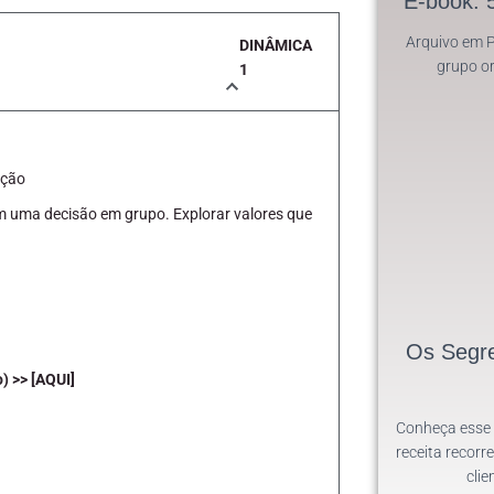
E-book: 
Arquivo em 
DINÂMICA
grupo o
1
ação
m uma decisão em grupo. Explorar valores que
Os Segr
) >> [AQUI]
Conheça esse 
receita recorr
clie