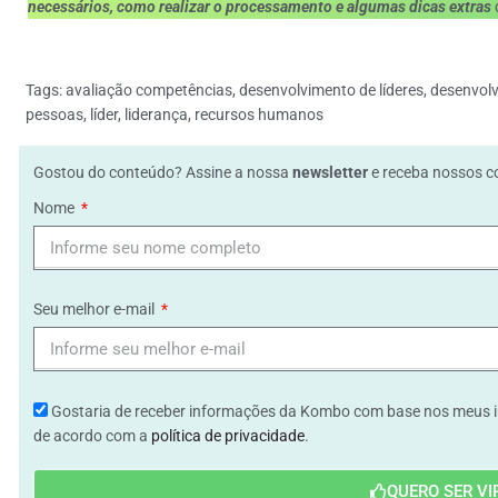
necessários, como realizar o processamento e algumas dicas extras
Tags:
avaliação competências
,
desenvolvimento de líderes
,
desenvol
pessoas
,
líder
,
liderança
,
recursos humanos
Gostou do conteúdo? Assine a nossa
newsletter
e receba nossos c
Nome
Seu melhor e-mail
Gostaria de receber informações da Kombo com base nos meus in
de acordo com a
política de privacidade
.
QUERO SER VI