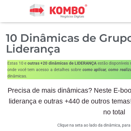
10 Dinâmicas de Grupo
Liderança
Estas 10 e
outras +20 dinâmicas de LIDERANÇA
estão disponíveis
onde você tem acesso a detalhes sobre
como aplicar, como reali
dinâmicas.
Precisa de mais dinâmicas? Neste E-boo
liderança e outras +440 de outros tema
no total
Clique na seta ao lado da dinâmica, para