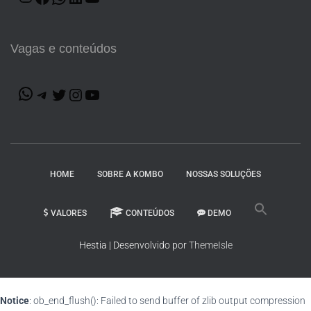
Vagas e conteúdos
HOME
SOBRE A KOMBO
NOSSAS SOLUÇÕES
VALORES
CONTEÚDOS
DEMO
Hestia | Desenvolvido por
ThemeIsle
Notice
: ob_end_flush(): Failed to send buffer of zlib output compression