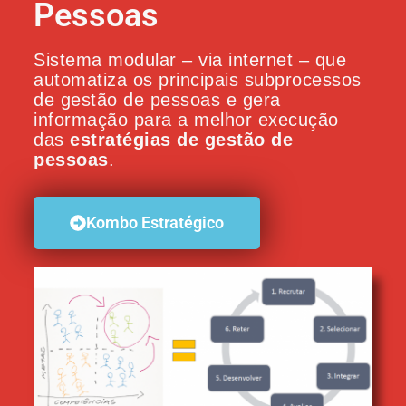
Pessoas
Sistema modular – via internet – que
automatiza os principais subprocessos
de gestão de pessoas e gera
informação para a melhor execução
das
estratégias de gestão de
pessoas
.
Kombo Estratégico