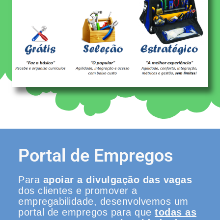
Portal de Empregos
Para
apoiar a divulgação das vagas
dos clientes e promover a
empregabilidade, desenvolvemos um
portal de empregos para que
todas as