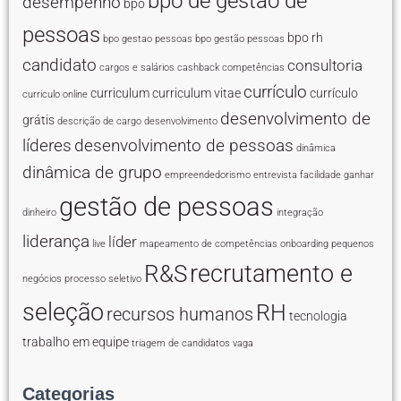
bpo de gestão de
desempenho
bpo
pessoas
bpo rh
bpo gestao pessoas
bpo gestão pessoas
candidato
consultoria
cargos e salários
cashback
competências
currículo
curriculum
curriculum vitae
currículo
curriculo online
desenvolvimento de
grátis
descrição de cargo
desenvolvimento
líderes
desenvolvimento de pessoas
dinâmica
dinâmica de grupo
empreendedorismo
entrevista
facilidade
ganhar
gestão de pessoas
dinheiro
integração
liderança
líder
live
mapeamento de competências
onboarding
pequenos
recrutamento e
R&S
negócios
processo seletivo
seleção
RH
recursos humanos
tecnologia
trabalho em equipe
triagem de candidatos
vaga
Categorias