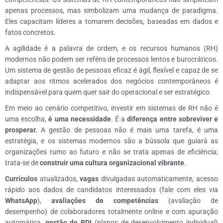
apenas processos, mas simbolizam uma mudança de paradigma.
Eles capacitam líderes a tomarem decisões, baseadas em dados e
fatos concretos.
A agilidade é a palavra de ordem, e os recursos humanos (RH)
modernos não podem ser reféns de processos lentos e burocráticos.
Um sistema de gestão de pessoas eficaz é ágil, flexível e capaz de se
adaptar aos ritmos acelerados dos negócios contemporâneos é
indispensável para quem quer sair do operacional e ser estratégico.
Em meio ao cenário competitivo, investir em sistemas de RH não é
uma escolha,
é uma necessidade
. É a
diferença entre sobreviver e
prosperar.
A gestão de pessoas não é mais uma tarefa, é uma
estratégia, e os sistemas modernos são a bússola que guiará as
organizações rumo ao futuro e não se trata apenas de eficiência;
trata-se de
construir uma cultura organizacional vibrante
.
Currículos
atualizados,
vagas
divulgadas automaticamente, acesso
rápido aos dados de candidatos interessados (fale com eles via
WhatsApp
),
avaliações de competências
(avaliação de
desempenho) de colaboradores totalmente online e com apuração
automática,
gestão de PDI
(planos de desenvolvimento individual)