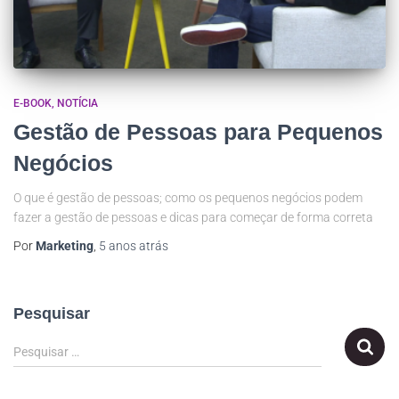
E-BOOK
NOTÍCIA
Gestão de Pessoas para Pequenos
Negócios
O que é gestão de pessoas; como os pequenos negócios podem
fazer a gestão de pessoas e dicas para começar de forma correta
Por
Marketing
,
5 anos
atrás
Pesquisar
Pesquisar …