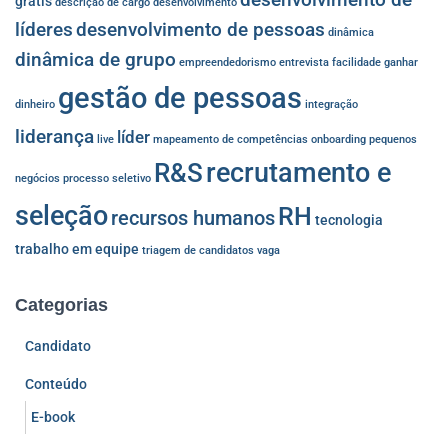
grátis
descrição de cargo
desenvolvimento
líderes
desenvolvimento de pessoas
dinâmica
dinâmica de grupo
empreendedorismo
entrevista
facilidade
ganhar
gestão de pessoas
dinheiro
integração
liderança
líder
live
mapeamento de competências
onboarding
pequenos
recrutamento e
R&S
negócios
processo seletivo
seleção
RH
recursos humanos
tecnologia
trabalho em equipe
triagem de candidatos
vaga
Categorias
Candidato
Conteúdo
E-book