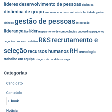
líderes
desenvolvimento de pessoas
dinâmica
dinâmica de grupo
empreendedorismo
entrevista
facilidade
ganhar
gestão de pessoas
dinheiro
integração
liderança
líder
live
mapeamento de competências
onboarding
pequenos
recrutamento e
R&S
negócios
processo seletivo
seleção
RH
recursos humanos
tecnologia
trabalho em equipe
triagem de candidatos
vaga
Categorias
Candidato
Conteúdo
E-book
Notícia