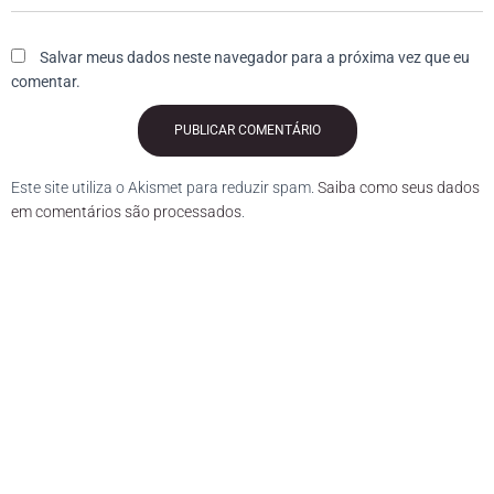
Salvar meus dados neste navegador para a próxima vez que eu
comentar.
Este site utiliza o Akismet para reduzir spam.
Saiba como seus dados
em comentários são processados
.
Curriculum. Currículo. CV. Curriculo pronto. Curriculo online. Resumo profissional. Objetivo profissional.
Currículo grátis. Enviar currículo grátis. Enviar CV.
O que um currículo deve conter. Como fazer um bom currículo.
Como fazer um currículo. Como fazer um curriculum vitae.