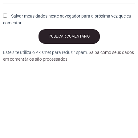
Salvar meus dados neste navegador para a próxima vez que eu
comentar.
Este site utiliza o Akismet para reduzir spam.
Saiba como seus dados
em comentários são processados
.
Curriculum. Currículo. CV. Curriculo pronto. Curriculo online. Resumo profissional. Objetivo profissional.
Currículo grátis. Enviar currículo grátis. Enviar CV.
O que um currículo deve conter. Como fazer um bom currículo.
Como fazer um currículo. Como fazer um curriculum vitae.