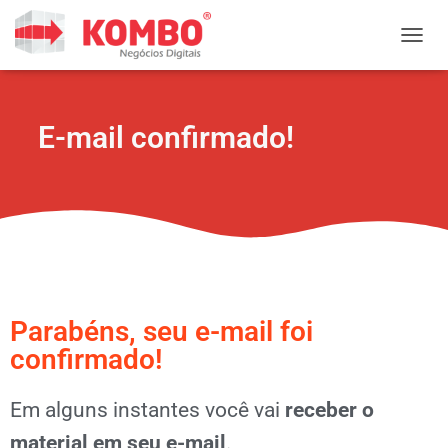
ALTER
E-mail confirmado!
Parabéns, seu e-mail foi
confirmado!
Em alguns instantes você vai
receber o
material em seu e-mail
.