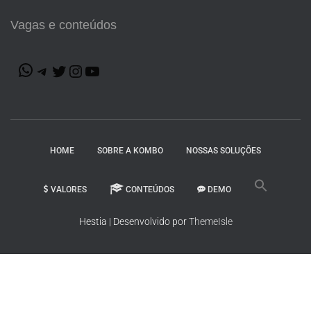
Vagas e conteúdos
HOME
SOBRE A KOMBO
NOSSAS SOLUÇÕES
VALORES
CONTEÚDOS
DEMO
Hestia | Desenvolvido por
ThemeIsle
Notice
: ob_end_flush(): Failed to send buffer of zlib output compression
(0) in
/home/wwwkombo/public_html/wp-includes/functions.php
on
line
5464