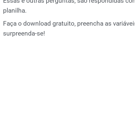
Essas e outras perguntas, são respondidas co
planilha.
Faça o download gratuito, preencha as variávei
surpreenda-se!