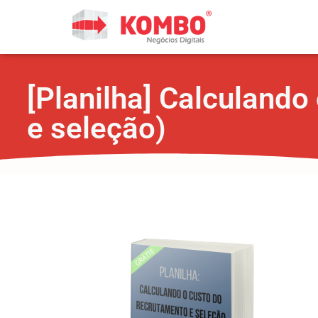
[Planilha] Calculando
e seleção)